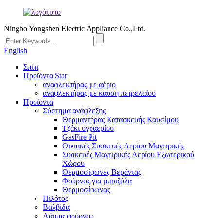
Ningbo Yongshen Electric Appliance Co.,Ltd.
English
Σπίτι
Προϊόντα Star
αναφλεκτήρας με αέριο
αναφλεκτήρας με καύση πετρελαίου
Προϊόντα
Σύστημα ανάφλεξης
Θερμαντήρας Κατασκευής Καυσίμου
Τζάκι υγραερίου
GasFire Pit
Οικιακές Συσκευές Αερίου Μαγειρικής
Συσκευές Μαγειρικής Αερίου Εξωτερικού
Χώρου
Θερμοσίφωνες Βεράντας
Φούρνος για μπριζόλα
Θερμοσίφωνας
Πιλότος
Βαλβίδα
Λάμπα φούρνου