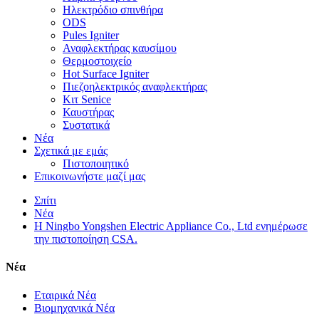
Ηλεκτρόδιο σπινθήρα
ODS
Pules Igniter
Αναφλεκτήρας καυσίμου
Θερμοστοιχείο
Hot Surface Igniter
Πιεζοηλεκτρικός αναφλεκτήρας
Κιτ Senice
Καυστήρας
Συστατικά
Νέα
Σχετικά με εμάς
Πιστοποιητικό
Επικοινωνήστε μαζί μας
Σπίτι
Νέα
Η Ningbo Yongshen Electric Appliance Co., Ltd ενημέρωσε
την πιστοποίηση CSA.
Νέα
Εταιρικά Νέα
Βιομηχανικά Νέα